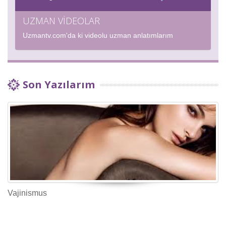
UZMAN VİDEOLAR
Uzmantv.com'da ki videolu uzman anlatımlarım
Son Yazılarım
Vajinismus