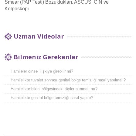
Smear (PAP Testi) Bozuklukları, ASCUS, CIN ve
Kolposkopi
Uzman Videolar
Gebelikte bilgisayar kullanımı zararlı mıdır?
Bilmeniz Gerekenler
Hamilelikte genital bölge temizliğinde nelere dikkat etmeliyiz?
Hamileler cinsel ilişkiye girebilir mi?
Hamilelikte tuvalet sonrası genital bölge temizliği nasıl yapılmalı?
Hamilelikte bikini bölgesindeki tüyler alınmalı mı?
Hamilelikte genital bölge temizliği nasıl yapılır?