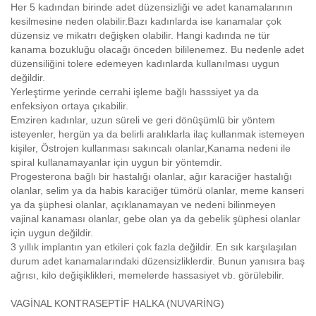
Her 5 kadından birinde adet düzensizliği ve adet kanamalarının
kesilmesine neden olabilir.Bazı kadınlarda ise kanamalar çok
düzensiz ve mikatrı değişken olabilir. Hangi kadında ne tür
kanama bozukluğu olacağı önceden bililenemez. Bu nedenle adet
düzensiliğini tolere edemeyen kadınlarda kullanılması uygun
değildir.
Yerleştirme yerinde cerrahi işleme bağlı hasssiyet ya da
enfeksiyon ortaya çıkabilir.
Emziren kadınlar, uzun süreli ve geri dönüşümlü bir yöntem
isteyenler, hergün ya da belirli aralıklarla ilaç kullanmak istemeyen
kişiler, Östrojen kullanması sakıncalı olanlar,Kanama nedeni ile
spiral kullanamayanlar için uygun bir yöntemdir.
Progesterona bağlı bir hastalığı olanlar, ağır karaciğer hastalığı
olanlar, selim ya da habis karaciğer tümörü olanlar, meme kanseri
ya da şüphesi olanlar, açıklanamayan ve nedeni bilinmeyen
vajinal kanaması olanlar, gebe olan ya da gebelik şüphesi olanlar
için uygun değildir.
3 yıllık implantın yan etkileri çok fazla değildir. En sık karşılaşılan
durum adet kanamalarındaki düzensizliklerdir. Bunun yanısıra baş
ağrısı, kilo değişiklikleri, memelerde hassasiyet vb. görülebilir.
VAGİNAL KONTRASEPTİF HALKA (NUVARİNG)