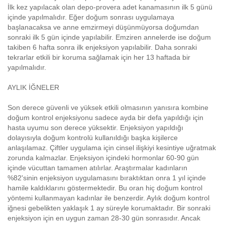
İlk kez yapılacak olan depo-provera adet kanamasının ilk 5 günü
içinde yapılmalıdır. Eğer doğum sonrası uygulamaya
başlanacaksa ve anne emzirmeyi düşünmüyorsa doğumdan
sonraki ilk 5 gün içinde yapılabilir. Emziren annelerde ise doğum
takiben 6 hafta sonra ilk enjeksiyon yapılabilir. Daha sonraki
tekrarlar etkili bir koruma sağlamak için her 13 haftada bir
yapılmalıdır.
AYLIK İĞNELER
Son derece güvenli ve yüksek etkili olmasının yanısıra kombine
doğum kontrol enjeksiyonu sadece ayda bir defa yapıldığı için
hasta uyumu son derece yüksektir. Enjeksiyon yapıldığı
dolayısıyla doğum kontrolü kullanıldığı başka kişilerce
anlaşılamaz. Çiftler uygulama için cinsel ilişkiyi kesintiye uğratmak
zorunda kalmazlar. Enjeksiyon içindeki hormonlar 60-90 gün
içinde vücuttan tamamen atılırlar. Araştırmalar kadınların
%82'sinin enjeksiyon uygulamasını bıraktıktan onra 1 yıl içinde
hamile kaldıklarını göstermektedir. Bu oran hiç doğum kontrol
yöntemi kullanmayan kadınlar ile benzerdir. Aylık doğum kontrol
iğnesi gebelikten yaklaşık 1 ay süreyle korumaktadır. Bir sonraki
enjeksiyon için en uygun zaman 28-30 gün sonrasıdır. Ancak