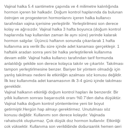
Vajinal halka 5.4 santimetre çapında ve 4 milimetre kalınlığında
hormon içeren bir halkadır. Doğum kontrol haplarında da bulunan
östrojen ve progesteron hormonlarını içeren halka kullanıcı
tarafından vajina içerisine yerleştirilir. Yerleştirilmesi son derece
kolay ve ağrısızdır. Vajinal halka 3 hafta boyunca (doğum kontrol
haplarında hap kullanılan zaman ile aynı süre) yerinde kalarak
hormon salgılar. Üçüncü haftanın sonunda çıkarılarak 1 hafta
kullanıma ara verilir.Bu süre içinde adet kanaması gerçekleşir. 1
haftalık aradan sonra yeni bir halka yerleştirilerek kullanıma
devam edilir. Vajinal halka kullanıcı tarafından tarif formunda
anlatıldığı şekilde son derece kolayca takılır ve çıkartılır. Takılması
tampon yerleştirlmesine benzer. Bariyer bir yöntem olmadığı için
yanlış takılması nedeni ile etkinliğin azalması söz konusu değildir.
İlk kez kullanımda adet kanamasının ilk 3-4 günü içinde takılması
gereklidir.
Vajinal halkanın etkinliği doğum kontrol hapları ile benzerdir. Bir
yıllık kullanım sonrası başarısızlık oranı %0.7'den daha düşüktür.
Vajinal halka doğum kontrol yöntemlerine yeni bir boyut
getirmiştir.Hergün hap almayı gerektirmez. Unutulması söz
konusu değildir. Kullanımı son derece kolaydır. Vajinada
rahatsızlık oluşturmaz. Çok düşük doz hormon kullanılır. Etkinliği
çok yüksektir. Kullanıma son verildiğinde doğurganlık hemen geri