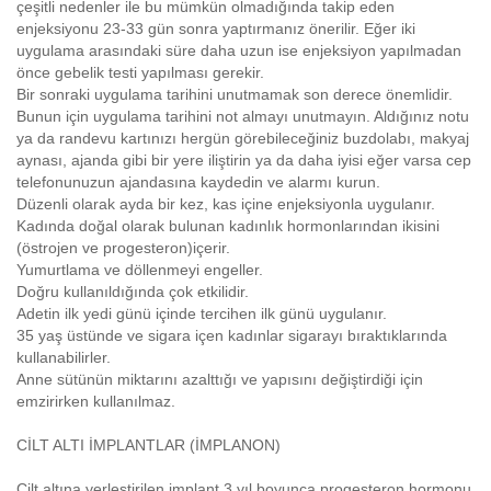
çeşitli nedenler ile bu mümkün olmadığında takip eden
enjeksiyonu 23-33 gün sonra yaptırmanız önerilir. Eğer iki
uygulama arasındaki süre daha uzun ise enjeksiyon yapılmadan
önce gebelik testi yapılması gerekir.
Bir sonraki uygulama tarihini unutmamak son derece önemlidir.
Bunun için uygulama tarihini not almayı unutmayın. Aldığınız notu
ya da randevu kartınızı hergün görebileceğiniz buzdolabı, makyaj
aynası, ajanda gibi bir yere iliştirin ya da daha iyisi eğer varsa cep
telefonunuzun ajandasına kaydedin ve alarmı kurun.
Düzenli olarak ayda bir kez, kas içine enjeksiyonla uygulanır.
Kadında doğal olarak bulunan kadınlık hormonlarından ikisini
(östrojen ve progesteron)içerir.
Yumurtlama ve döllenmeyi engeller.
Doğru kullanıldığında çok etkilidir.
Adetin ilk yedi günü içinde tercihen ilk günü uygulanır.
35 yaş üstünde ve sigara içen kadınlar sigarayı bıraktıklarında
kullanabilirler.
Anne sütünün miktarını azalttığı ve yapısını değiştirdiği için
emzirirken kullanılmaz.
CİLT ALTI İMPLANTLAR (İMPLANON)
Cilt altına yerleştirilen implant 3 yıl boyunca progesteron hormonu