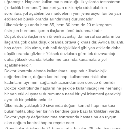
uğramıştır. Hapların kullanıma sunulduğu ilk yıllarda testosteron
("erkeklik hormonu") benzeri yan etkileriyle ciddi olabilen
sorunlara yol açabilen bu maddelerin yeni jenerasyonları bu yan
etkilerden büyük oranda arındırılmış durumdadır.
Ülkemizde şu anda hem 35, hem 30 hem de 20 mikrogram
östrojen hormonu içeren ilaçların tümü bulunmaktadır.
Düşük dozlu ilaçların en önemli avantajı damarsal sorunların bu
ilaçlarda çok daha düşük oranda ortaya çıkmasıdır. Ayrıca bulantı,
baş ağrısı, kilo alma, ruh hali değişiklikleri gibi yan etkilerin daha
düşük oranda gözlenir.Yüksek dozlulara göre tek dezavantajı
daha yüksek oranda lekelenme tarzında kanamalara yol
açabilmeleridir.
Doktor kontrolu altında kullanılması uygundur.Jinekolojik
değerlendirme, doğum kontrol hapı kullanması riskli olan
kadınların ayrımını sağlamak açısından son derece önemlidir.
Doktor kontrolünde hapların ne şekilde kullanılacağı ve herhangi
bir yan etki oluşması durumunda nasıl bir yol izlenmesi gerektiği
ayrıntılı bir şekilde anlatılır.
Ülkemizde yaklaşık 30 civarında doğum kontrol hapı markası
bulunmakta olup her birinin kendine göre bazı farklılıkları vardır.
Doktor yaptığı değerlendirme sonrasında hastasına en uygun
olan doğum kontrol hapını reçete eder.
Genel olarak içlerinde 21 tane vardır, bazıları 28 adet hap içerir.