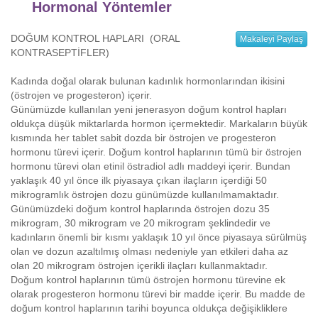
Hormonal Yöntemler
DOĞUM KONTROL HAPLARI (ORAL
Makaleyi Paylaş
KONTRASEPTİFLER)
Kadında doğal olarak bulunan kadınlık hormonlarından ikisini
(östrojen ve progesteron) içerir.
Günümüzde kullanılan yeni jenerasyon doğum kontrol hapları
oldukça düşük miktarlarda hormon içermektedir. Markaların büyük
kısmında her tablet sabit dozda bir östrojen ve progesteron
hormonu türevi içerir. Doğum kontrol haplarının tümü bir östrojen
hormonu türevi olan etinil östradiol adlı maddeyi içerir. Bundan
yaklaşık 40 yıl önce ilk piyasaya çıkan ilaçların içerdiği 50
mikrogramlık östrojen dozu günümüzde kullanılmamaktadır.
Günümüzdeki doğum kontrol haplarında östrojen dozu 35
mikrogram, 30 mikrogram ve 20 mikrogram şeklindedir ve
kadınların önemli bir kısmı yaklaşık 10 yıl önce piyasaya sürülmüş
olan ve dozun azaltılmış olması nedeniyle yan etkileri daha az
olan 20 mikrogram östrojen içerikli ilaçları kullanmaktadır.
Doğum kontrol haplarının tümü östrojen hormonu türevine ek
olarak progesteron hormonu türevi bir madde içerir. Bu madde de
doğum kontrol haplarının tarihi boyunca oldukça değişikliklere