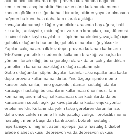
altında olan kadınlarda depo-provera kullanımına bağlı hafif
kemik erimesi saptanabilir. Yine uzun süre kullanımda meme
kanseri görülme sıklığında hafif bir artış bildiren yayınlar olmasına
rağmen bu konu hala daha tam olarak açıklığa
kavuşturulamamıştır. Diğer yan etkiler arasında baş ağrısı, hafif
kilo artışı, anksiyete, mide ağrısı ve karın krampları, baş dönmesi
ile cinsel istek kaybı sayılabilir. Tüplerin hareketini yavaşlattığı için
gebelik olduğunda bunun dış gebelik olma olasılığı yüksektir.
Yapılan çalışmalarda ilk kez depo-provera kullanan kadınların
%50'sinin yan etkiler nedeni ile kullanımı bıraktığı ve başka bir
yöntemi tercih ettiği, buna gerekçe olarak da en çok yakındıkları
yan etkinin kanama bozukluğu olduğu saptanmıştır.
Gebe olduğundan şüphe duyulan kadınlar aksi ispatlanana kadar
depo-provera kullanmamalıdırlar. Yine özgeçmişinde meme
kanseri bulunanlar, inme geçirenler, damar hastalığı olanlar,
karaciğer hastalığı bulunanların kullanması önerilmez. Tanı
konmamış anormal vajinal kanaması olan kadınlarda da bu
kanamanın sebebi açıklığa kavuşturulana kadar enjeksiyonlar
ertelenmelidir. Kullanımda yakın takip gerekiren durumlar ise:
daha önce çekilen meme filmide patoloji varlığı, fibrokistik meme
hastalığı, meme başından kanlı akıntı, böbrek hastalığı,
hipertansiyon, migren, astım, epilepsi (sara hastalığı), diabet ,
ailede diabet öyküsü, depresyon ya da depresyon öyküsü