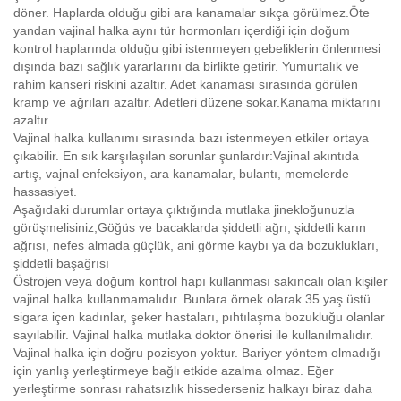
döner. Haplarda olduğu gibi ara kanamalar sıkça görülmez.Öte
yandan vajinal halka aynı tür hormonları içerdiği için doğum
kontrol haplarında olduğu gibi istenmeyen gebeliklerin önlenmesi
dışında bazı sağlık yararlarını da birlikte getirir. Yumurtalık ve
rahim kanseri riskini azaltır. Adet kanaması sırasında görülen
kramp ve ağrıları azaltır. Adetleri düzene sokar.Kanama miktarını
azaltır.
Vajinal halka kullanımı sırasında bazı istenmeyen etkiler ortaya
çıkabilir. En sık karşılaşılan sorunlar şunlardır:Vajinal akıntıda
artış, vajnal enfeksiyon, ara kanamalar, bulantı, memelerde
hassasiyet.
Aşağıdaki durumlar ortaya çıktığında mutlaka jinekloğunuzla
görüşmelisiniz;Göğüs ve bacaklarda şiddetli ağrı, şiddetli karın
ağrısı, nefes almada güçlük, ani görme kaybı ya da bozuklukları,
şiddetli başağrısı
Östrojen veya doğum kontrol hapı kullanması sakıncalı olan kişiler
vajinal halka kullanmamalıdır. Bunlara örnek olarak 35 yaş üstü
sigara içen kadınlar, şeker hastaları, pıhtılaşma bozukluğu olanlar
sayılabilir. Vajinal halka mutlaka doktor önerisi ile kullanılmalıdır.
Vajinal halka için doğru pozisyon yoktur. Bariyer yöntem olmadığı
için yanlış yerleştirmeye bağlı etkide azalma olmaz. Eğer
yerleştirme sonrası rahatsızlık hissederseniz halkayı biraz daha