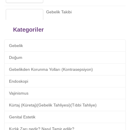
Gebelik Takibi
Kategoriler
Emziren Annelerde Korunma
Gebelik
Hamile Kalmaya Karar Verdiğinizde
Doğum
Gebelikden Korunma Yolları (Kontrasepsiyon)
4 Boyutlu Ultrason
Endoskopi
Vajinismus
Hafta Hafta Gebelik
Kürtaj (Küretaj)(Gebelik Tahliyesi)(Tıbbi Tahliye)
NST nedir?
Genital Estetik
Kızlık Zarı nedir? Nasıl Tamir edilir?