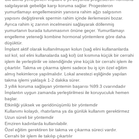
salgılayarak gebeliğe karşı koruma sağlar. Progesteron
yumurtlamayı engellemesinin yanısıra rahim ağzı salgısının
yapısını değiştirerek spermin rahim içinde ilerlemesini bozar.
Ayrıca rahim iç zarının incelmesini sağlayarak döllenmiş
yumurtanın burada tutunmasının önüne geçer. Yumurtlamayı
engelleme yeteneği kombine hormonal yöntemlere göre daha
düşüktür.
İmplant aktif olarak kullanılmayan kolun (sağ elini kullananlarda
sol kol, sol elini kullanalarda sağ kol) üst kısmına küçük bir cerrahi
işlem ile yerleştirilir ve istendiğinde yine küçük bir cerrahi işlem ile
çıkartılır. Takma ve çıkarma işlemi sadece bu iş için özel eğitim
almış hekimlerce yapılmalıdır. Lokal anestezi eşliğinde yapılan
takma işlemi yaklaşık 1-2 dakika sürer.
3 yıllık koruma sağlayan yöntemin başarısı %99.3 cvarındadır
İmplantın uygun zamanda yerleştirilmesi ile koruyuculuk hemen
başlar.
Etkinliği yüksek ve geridönüşümlü bir yöntemdir
Kullanımı kolaydı, rhatırlama ya da günlük kullanım gerektirmez
Uzun süreli bir yöntemdir
Emziren kadınlarda kullanılabilir.
Özel eğitim gerektiren bir takma ve çıkarma süreci vardır.
Cerrahi bir işlem ile takılıp çıkartılır