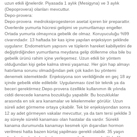
uzun etkili iğnelerdir. Piyasada 1 aylık (Mesigyna) ve 3 aylık
(Depoprovera) olanları mevcuttur.
Depo-provera:
Depo-provera medroksiprogesteron asetat içeren bir preparattır.
Overlerde yumurta hücresi gelişimi ve yumurtlamayı engeller.
Ortada yumurta olmayınca gebelik de olmaz. Koruyuculuğu %99
civarındadır. 13 haftada bir kas içine yapılan enjeksiyon şeklinde
uygulanır. Endometrium yapısını ve tüplerin hareket kabiliyetini de
değiştirdiğinden yumurtlama meydana gelip döllenme olsa bile bu
gebelik ürünü rahim içine yerleşemez. Uzun etkili bir yöntem
olduğundan kişi gebe kalma stresi yaşamaz. Her gün hap almayı
hatırlama sorunu olmadığından pek çok kadın bu yöntemi
denemek istemektedir. Enjeksiyona son verildiğinde en geç 18 ay
içinde gebelik elde edilebilir. Uygulanması özel bir teknik ya da
beceri gerektirmez.Depo-provera özellikle kullanımın ilk yılında
ciddi derecede kanama bozukluğu yapabilir. Bu bozukluklar
arasında en sık ara kanamalar ve lekelenmeler görülür. Uzun
süreli adet görmeme ortaya çıkabilir. Tek bir enjeksiyondan sonra
12 ay adet görmeyen vakalar mevcuttur, ya da tam tersi şekilde 3
ay süreyle sürekli kanaması olan hastalar da vardır. Sürekli
kanama durumunda kanamayı kesmek için dışarıdan hormon
verilmesi hatta bazen kürtaj yapilması gerekli olabilir. 35 yaşın